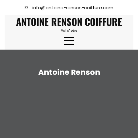
Skip
info@antoine-renson-coiffure.com
to
ANTOINE RENSON COIFFURE
content
Val d'Isère
Antoine Renson