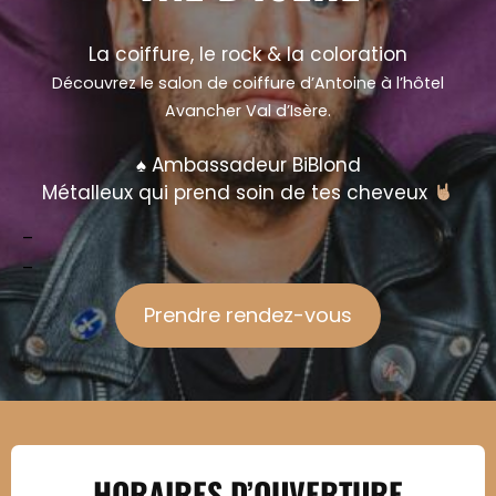
La coiffure, le rock & la coloration
Découvrez le salon de coiffure d’Antoine à l’hôtel
Avancher Val d’Isère.
♠️ Ambassadeur BiBlond
Métalleux qui prend soin de tes cheveux
–
–
Prendre rendez-vous
HORAIRES D’OUVERTURE