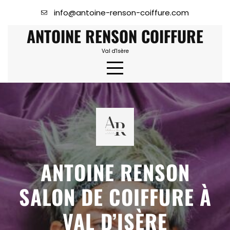
Skip
info@antoine-renson-coiffure.com
to
ANTOINE RENSON COIFFURE
content
Val d'Isère
.
ANTOINE RENSON
SALON DE COIFFURE À
VAL D’ISÈRE